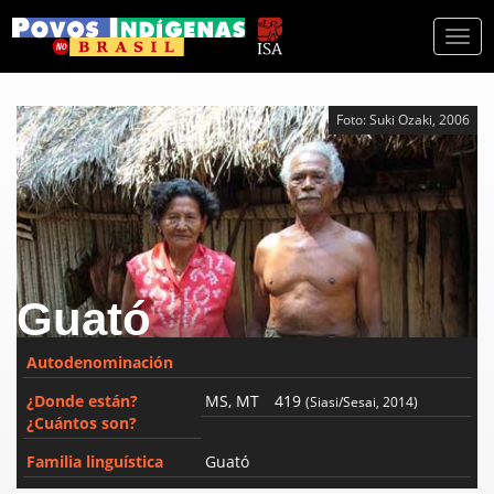
Togg
navi
Foto: Suki Ozaki, 2006
Guató
Autodenominación
¿Donde están?
MS, MT
419
(Siasi/Sesai, 2014)
¿Cuántos son?
Familia linguística
Guató