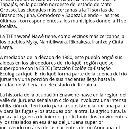
Tapajós, en la porción noroeste del estado de Mato
Grosso. Las ciudades más cercanas a la TI son las de
Brasnorte, Juína, Comodoro y Sapezal, siendo – las tres
últimas - correspondientes a los municipios donde la TI se
localiza.
La
TI Enawenê Nawê
tiene, como vecinos más cercanos, a
los pueblos Myky,
Nambikwara
,
Rikbaktsa
, Irantxe y
Cinta
Larga
.
A mediados de la década de 1980, este pueblo erigió sus
aldeas en los alrededores del río Iquê, región que se
superpone con la ESEC (Estación Ecológica-Estação
Ecológica) Iquê. El río Iquê forma parte de la cuenca del río
Juruena y una porción de sus nacientes llega hasta la
ciudad de Vilhena, en ele estado de Roraima.
La historia de la ocupación
Enawenê-nawê
en la región del
valle del Juruena señala un ciclo que involucra una intensa
utilización del territorio para la subsistencia por una parte
y para las fugas y los ataques por la otra. La agricultura, la
pesca y la guerra definieron, por lo tanto, los movimientos
y los traslados en esa área del Juruena superior,
incluyendo un área de las nacientes del río Aripuanã, el