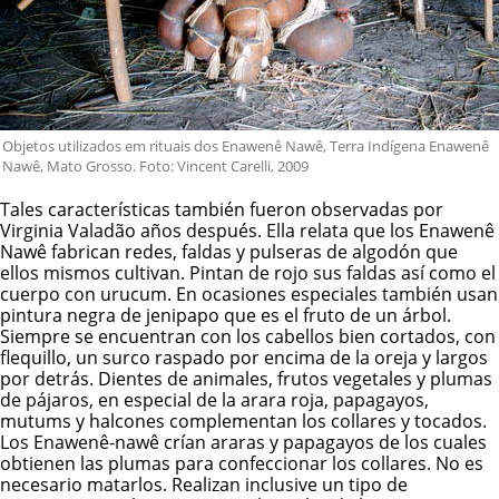
Objetos utilizados em rituais dos Enawenê Nawê, Terra Indígena Enawenê
Nawê, Mato Grosso. Foto: Vincent Carelli, 2009
Tales características también fueron observadas por
Virginia Valadão años después. Ella relata que los Enawenê
Nawê fabrican redes, faldas y pulseras de algodón que
ellos mismos cultivan. Pintan de rojo sus faldas así como el
cuerpo con urucum. En ocasiones especiales también usan
pintura negra de jenipapo que es el fruto de un árbol.
Siempre se encuentran con los cabellos bien cortados, con
flequillo, un surco raspado por encima de la oreja y largos
por detrás. Dientes de animales, frutos vegetales y plumas
de pájaros, en especial de la arara roja, papagayos,
mutums y halcones complementan los collares y tocados.
Los
Enawenê-nawê
crían araras y papagayos de los cuales
obtienen las plumas para confeccionar los collares. No es
necesario matarlos. Realizan inclusive un tipo de