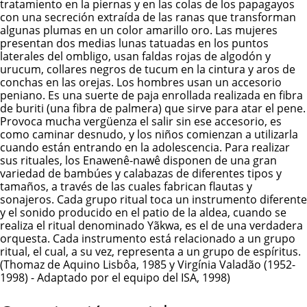
tratamiento en la piernas y en las colas de los papagayos
con una secreción extraída de las ranas que transforman
algunas plumas en un color amarillo oro.
Las mujeres
presentan dos medias lunas tatuadas en los puntos
laterales del ombligo, usan faldas rojas de algodón y
urucum, collares negros de tucum en la cintura y aros de
conchas en las orejas. Los hombres usan un accesorio
peniano. Es una suerte de paja enrollada realizada en fibra
de buriti (una fibra de palmera) que sirve para atar el pene.
Provoca mucha vergüenza el salir sin ese accesorio, es
como caminar desnudo, y los niños comienzan a utilizarla
cuando están entrando en la adolescencia. Para realizar
sus rituales, los
Enawenê-nawê
disponen de una gran
variedad de bambúes y calabazas de diferentes tipos y
tamaños, a través de las cuales fabrican flautas y
sonajeros. Cada grupo ritual toca un instrumento diferente
y el sonido producido en el patio de la aldea, cuando se
realiza el ritual denominado Yãkwa, es el de una verdadera
orquesta. Cada instrumento está relacionado a un grupo
ritual, el cual, a su vez, representa a un grupo de espíritus.
(Thomaz de Aquino Lisbôa, 1985 y Virgínia Valadão (1952-
1998) - Adaptado por el equipo del ISA, 1998)