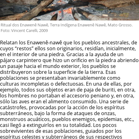
Ritual dos Enawenê Nawê, Terra Indígena Enawenê Nawê, Mato Grosso.
Foto: Vincent Carelli, 2009
Relatan los
E
nawenê-nawê
que los pueblos ancestrales, de
cuyos “restos” ellos son originarios, residían, inicialmente,
en el interior de una piedra. Gracias a la ayuda de un
pájaro carpintero que hizo un orificio en la piedra abriendo
un pasaje hacia el mundo exterior, los pueblos se
distribuyeron sobre la superficie de la tierra. Esas
poblaciones se presentaban invariablemente como
culturas incompletas o defectuosas. En una de ellas, por
ejemplo, todos sus objetos eran de paja de buriti, en otra,
los hombres no portaban el accesorio peniano y, en otra,
sólo las aves eran el alimento consumido.
Una serie de
catástrofes, provocadas por la acción de los espíritus
subterráneos, bajo la forma de ataques de onzas,
monstruos acuáticos, pueblos enemigos, epidemias, etc.,
casi llegó a extinguirlos en su totalidad. Los pocos
sobrevivientes de esas poblaciones, guiados por los
espíritus celestes y subterráneos de sus respectivos