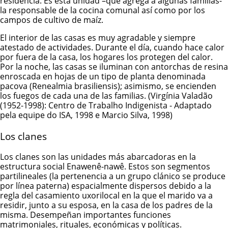
residencia. Es esta unidad –que agrega a algunas familias-
la responsable de la cocina comunal así como por los
campos de cultivo de maíz.
El interior de las casas es muy agradable y siempre
atestado de actividades. Durante el día, cuando hace calor
por fuera de la casa, los hogares los protegen del calor.
Por la noche, las casas se iluminan con antorchas de resina
enroscada en hojas de un tipo de planta denominada
pacova (Renealmia brasiliensis); asimismo, se encienden
los fuegos de cada una de las familias. (Virgínia Valadão
(1952-1998): Centro de Trabalho Indigenista - Adaptado
pela equipe do ISA, 1998 e Marcio Silva, 1998)
Los clanes
Los clanes son las unidades más abarcadoras en la
estructura social
E
nawenê-nawê
. Estos son segmentos
partilineales (la pertenencia a un grupo clánico se produce
por línea paterna) espacialmente dispersos debido a la
regla del casamiento uxorilocal en la que el marido va a
residir, junto a su esposa, en la casa de los padres de la
misma. Desempeñan importantes funciones
matrimoniales, rituales, económicas y políticas.