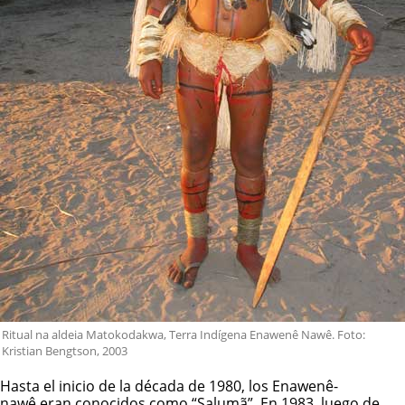
Ritual na aldeia Matokodakwa, Terra Indígena Enawenê Nawê. Foto:
Kristian Bengtson, 2003
Hasta el inicio de la década de 1980, los
Enawenê-
nawê
eran conocidos como “Salumã”. En 1983, luego de