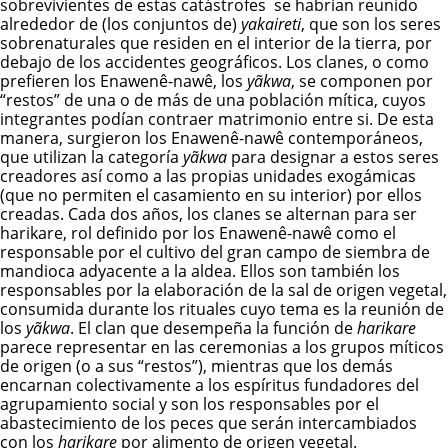
sobrevivientes de estas catástrofes se habrían reunido
alrededor de (los conjuntos de)
yakaireti
, que son los seres
sobrenaturales que residen en el interior de la tierra, por
debajo de los accidentes geográficos. Los clanes, o como
prefieren los
E
nawenê-nawê
, los
yãkwa
, se componen por
“restos” de una o de más de una población mítica, cuyos
integrantes podían contraer matrimonio entre si. De esta
manera, surgieron los
E
nawenê-nawê
contemporáneos,
que utilizan la categoría
yãkwa
para designar a estos seres
creadores así como a las propias unidades exogámicas
(que no permiten el casamiento en su interior) por ellos
creadas.
Cada dos años, los clanes se alternan para ser
harikare, rol definido por los
E
nawenê-nawê
como el
responsable por el cultivo del gran campo de siembra de
mandioca adyacente a la aldea. Ellos son también los
responsables por la elaboración de la sal de origen vegetal,
consumida durante los rituales cuyo tema es la reunión de
los
yãkwa
. El clan que desempeña la función de
harikare
parece representar en las ceremonias a los grupos míticos
de origen (o a sus “restos”), mientras que los demás
encarnan colectivamente a los espíritus fundadores del
agrupamiento social y son los responsables por el
abastecimiento de los peces que serán intercambiados
con los
harikare
por alimento de origen vegetal.