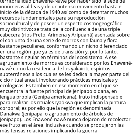
territorialidad Enawenê-Nawê por haber sido la sede de
innúmeras aldeas y de un intenso movimiento hasta el
inicio de la década de 1940 así como de detentar muchos
recursos fundamentales para su reproducción
sociocultural y de poseer un especto cosmogeográfico
muy distintivo: se trata de la confluencia de una triple
cabecera (ríos Preto, Arimena y Aripuanã) asentada sobre
el conjunto de una serie de morros con fauna y flora
bastante peculiares, conformando un nicho diferenciado
en una región que ya es de transición y, por lo tanto,
bastante singular en términos del ecosistema. A ese
agrupamiento de morros es considerado por los
Enawenê-
nawê
como la residencia de los yakairiti, espíritus
subterráneos a los cuales se les dedica la mayor parte del
ciclo ritual anual, involucrando prácticas musicales y
ecológicas. Es también en ese momento en el que se
encuentra la fuente principal de jenipapo o dana, en
lengua propia (Genipa americana), fruto indispensable
para realizar los rituales Iyaõkwa que implican la pintura
corporal; es por ello que la región es denominada
Danakwa (jenipapal o agrupamiento de árboles de
Jenipapo). Los Enawenê-nawê nunca dejaron de recolectar
ese fruto en el área, inclusive cuando se produjeron las
más tensas relaciones implicando la guerra.