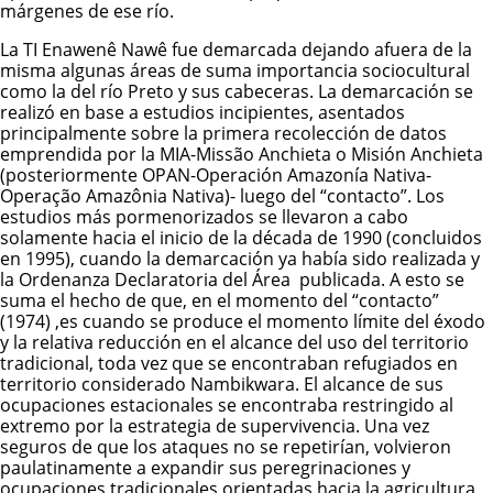
márgenes de ese río.
La TI Enawenê Nawê fue demarcada dejando afuera de la
misma algunas áreas de suma importancia sociocultural
como la del río Preto y sus cabeceras. La demarcación se
realizó en base a estudios incipientes, asentados
principalmente sobre la primera recolección de datos
emprendida por la MIA-Missão Anchieta o Misión Anchieta
(posteriormente OPAN-Operación Amazonía Nativa-
Operação Amazônia Nativa)- luego del “contacto”. Los
estudios más pormenorizados se llevaron a cabo
solamente hacia el inicio de la década de 1990 (concluidos
en 1995), cuando la demarcación ya había sido realizada y
la Ordenanza Declaratoria del Área publicada. A esto se
suma el hecho de que, en el momento del “contacto”
(1974) ,es cuando se produce el momento límite del éxodo
y la relativa reducción en el alcance del uso del territorio
tradicional, toda vez que se encontraban refugiados en
territorio considerado Nambikwara. El alcance de sus
ocupaciones estacionales se encontraba restringido al
extremo por la estrategia de supervivencia. Una vez
seguros de que los ataques no se repetirían, volvieron
paulatinamente a expandir sus peregrinaciones y
ocupaciones tradicionales orientadas hacia la agricultura,