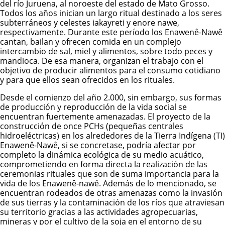
del río Juruena, al noroeste del estado de Mato Grosso.
Todos los años inician un largo ritual destinado a los seres
subterráneos y celestes iakayreti y enore nawe,
respectivamente. Durante este período los Enawenê-Nawê
cantan, bailan y ofrecen comida en un complejo
intercambio de sal, miel y alimentos, sobre todo peces y
mandioca. De esa manera, organizan el trabajo con el
objetivo de producir alimentos para el consumo cotidiano
y para que ellos sean ofrecidos en los rituales.
Desde el comienzo del año 2.000, sin embargo, sus formas
de producción y reproducción de la vida social se
encuentran fuertemente amenazadas. El proyecto de la
construcción de once PCHs (pequeñas centrales
hidroeléctricas) en los alrededores de la
Tierra Indígena (TI)
Enawenê-Nawê
, si se concretase, podría afectar por
completo la dinámica ecológica de su medio acuático,
comprometiendo en forma directa la realización de las
ceremonias rituales que son de suma importancia para la
vida de los Enawenê-nawê. Además de lo mencionado, se
encuentran rodeados de otras amenazas como la invasión
de sus tierras y la contaminación de los ríos que atraviesan
su territorio gracias a las actividades agropecuarias,
mineras y por el cultivo de la soja en el entorno de su