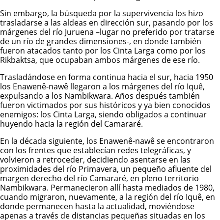
Sin embargo, la búsqueda por la supervivencia los hizo
trasladarse a las aldeas en dirección sur, pasando por los
márgenes del río Juruena –lugar no preferido por tratarse
de un río de grandes dimensiones-, en donde también
fueron atacados tanto por los Cinta Larga como por los
Rikbaktsa, que ocupaban ambos márgenes de ese río.
Trasladándose en forma continua hacia el sur, hacia 1950
los Enawenê-nawê llegaron a los márgenes del río Iquê,
expulsando a los Nambikwara. Años después también
fueron victimados por sus históricos y ya bien conocidos
enemigos: los Cinta Larga, siendo obligados a continuar
huyendo hacia la región del Camararé.
En la década siguiente, los Enawenê-nawê se encontraron
con los frentes que establecían redes telegráficas, y
volvieron a retroceder, decidiendo asentarse en las
proximidades del río Primavera, un pequeño afluente del
margen derecho del río Camararé, en pleno territorio
Nambikwara. Permanecieron allí hasta mediados de 1980,
cuando migraron, nuevamente, a la región del río Iquê, en
donde permanecen hasta la actualidad, moviéndose
apenas a través de distancias pequeñas situadas en los