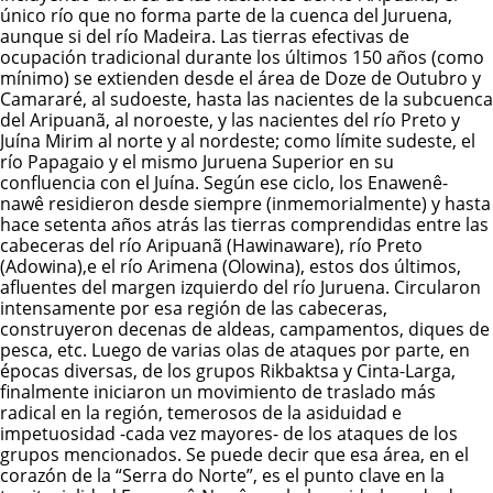
único río que no forma parte de la cuenca del Juruena,
aunque si del río Madeira. Las tierras efectivas de
ocupación tradicional durante los últimos 150 años (como
mínimo) se extienden desde el área de Doze de Outubro y
Camararé, al sudoeste, hasta las nacientes de la subcuenca
del Aripuanã, al noroeste, y las nacientes del río Preto y
Juína Mirim al norte y al nordeste; como límite sudeste, el
río Papagaio y el mismo Juruena Superior en su
confluencia con el Juína.
Según ese ciclo, los
Enawenê-
nawê
residieron desde siempre (inmemorialmente) y hasta
hace setenta años atrás las tierras comprendidas entre las
cabeceras del río Aripuanã (Hawinaware), río Preto
(Adowina),e el río Arimena (Olowina), estos dos últimos,
afluentes del margen izquierdo del río Juruena. Circularon
intensamente por esa región de las cabeceras,
construyeron decenas de aldeas, campamentos, diques de
pesca, etc. Luego de varias olas de ataques por parte, en
épocas diversas, de los grupos Rikbaktsa y Cinta-Larga,
finalmente iniciaron un movimiento de traslado más
radical en la región, temerosos de la asiduidad e
impetuosidad -cada vez mayores- de los ataques de los
grupos mencionados.
Se puede decir que esa área, en el
corazón de la “Serra do Norte”, es el punto clave en la