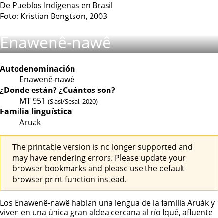
De Pueblos Indígenas en Brasil
Foto: Kristian Bengtson, 2003
Enawenê-nawê
Autodenominación
Enawenê-nawê
¿Donde están?
¿Cuántos son?
MT
951
(Siasi/Sesai, 2020)
Familia linguística
Aruak
The printable version is no longer supported and
may have rendering errors. Please update your
browser bookmarks and please use the default
browser print function instead.
Los
Enawenê-nawê
hablan una lengua de la familia Aruák y
viven en una única gran aldea cercana al río Iquê, afluente