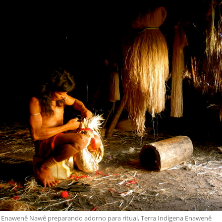
Enawenê Nawê preparando adorno para ritual, Terra Indígena Enawenê