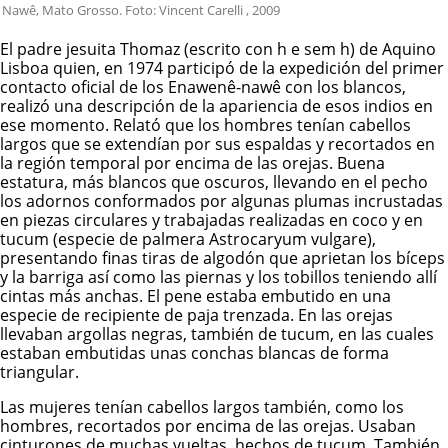
Nawê, Mato Grosso. Foto: Vincent Carelli , 2009
El padre jesuita Thomaz (escrito con h e sem h) de Aquino
Lisboa quien, en 1974 participó de la expedición del primer
contacto oficial de los
Enawenê-nawê
con los blancos,
realizó una descripción de la apariencia de esos indios en
ese momento. Relató que los hombres tenían cabellos
largos que se extendían por sus espaldas y recortados en
la región temporal por encima de las orejas. Buena
estatura, más blancos que oscuros, llevando en el pecho
los adornos conformados por algunas plumas incrustadas
en piezas circulares y trabajadas realizadas en coco y en
tucum (especie de palmera Astrocaryum vulgare),
presentando finas tiras de algodón que aprietan los bíceps
y la barriga así como las piernas y los tobillos teniendo allí
cintas más anchas. El pene estaba embutido en una
especie de recipiente de paja trenzada. En las orejas
llevaban argollas negras, también de tucum, en las cuales
estaban embutidas unas conchas blancas de forma
triangular.
Las mujeres tenían cabellos largos también, como los
hombres, recortados por encima de las orejas. Usaban
cinturones de muchas vueltas, hechos de tucum. También