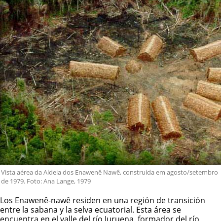
Vista aérea da Aldeia dos Enawenê Nawê, construída em agosto/setembro
de 1979. Foto: Ana Lange, 1979
Los
Enawenê-nawê
residen en una región de transición
entre la sabana y la selva ecuatorial. Esta área se
encuentra en el valle del río Juruena, formador del río