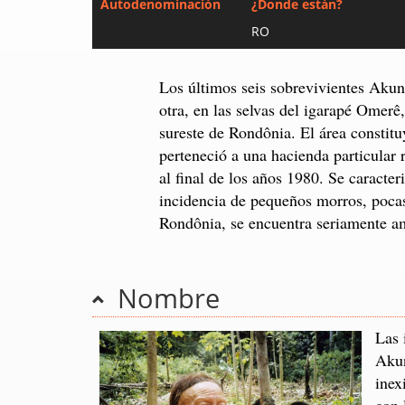
Autodenominación
¿Donde están?
RO
Los últimos seis sobrevivientes Aku
otra, en las selvas del igarapé Omerê
sureste de Rondônia. El área constit
perteneció a una hacienda particular
al final de los años 1980. Se caracteri
incidencia de pequeños morros, pocas
Rondônia, se encuentra seriamente am
Nombre
Las 
Akun
inex
con 