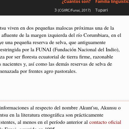
¿Cuántos son?
Familia linguísti
3
Tupari
(CGIIRC/Funai, 2017)
ntsu viven en dos pequeñas malocas próximas una de la
, afluente de la margen izquierda del río Corumbiara, en el
uye una pequeña reserva de selva, que antiguamente
 restringida por la FUNAI (Fundación Nacional del Indio),
za por ser floresta ecuatorial de tierra firme, razonable
 nacientes y, así como las demás reservas de selva de
enazada por frentes agro pastorales.
informaciones al respecto del nombre Akunt'su, Akunsu o
tsu en la literatura etnográfica son prácticamente
istentes, al menos en el período anterior al
contacto oficial
la Funai, ocurrido en 1995.