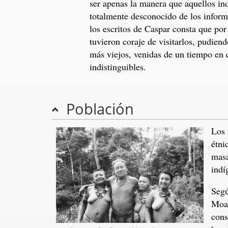
ser apenas la manera que aquellos in
totalmente desconocido de los informa
los escritos de Caspar consta que por
tuvieron coraje de visitarlos, pudien
más viejos, venidas de un tiempo en 
indistinguibles.
Población
Los 
étni
masa
indí
Segú
Moac
cons