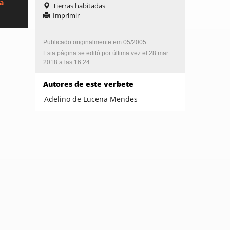
ca
Tierras habitadas
Imprimir
Publicado originalmente em 05/2005.
Esta página se editó por última vez el 28 mar
2018 a las 16:24.
Autores de este verbete
Adelino de Lucena Mendes