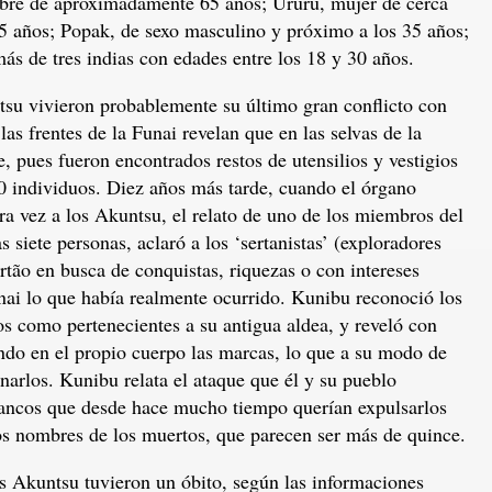
re de aproximadamente 65 años; Ururu, mujer de cerca
5 años; Popak, de sexo masculino y próximo a los 35 años;
ás de tres indias con edades entre los 18 y 30 años.
su vivieron probablemente su último gran conflicto con
as frentes de la Funai revelan que en las selvas de la
, pues fueron encontrados restos de utensilios y vestigios
 individuos. Diez años más tarde, cuando el órgano
era vez a los Akuntsu, el relato de uno de los miembros del
siete personas, aclaró a los ‘sertanistas’ (exploradores
ertão en busca de conquistas, riquezas o con intereses
unai lo que había realmente ocurrido. Kunibu reconoció los
os como pertenecientes a su antigua aldea, y reveló con
ando en el propio cuerpo las marcas, lo que a su modo de
inarlos. Kunibu relata el ataque que él y su pueblo
lancos que desde hace mucho tiempo querían expulsarlos
los nombres de los muertos, que parecen ser más de quince.
os Akuntsu tuvieron un óbito, según las informaciones