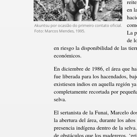
reit
en l
haci
come
Akuntsu por ocasião do primeiro contato oficial.
Foto: Marcos Mendes, 1995.
La p
de l
en riesgo la disponibilidad de las tie
económicos.
En diciembre de 1986, el área que hab
fue liberada para los hacendados, baj
existiesen indios en aquella región ya
completamente recortada por pequeñas 
selva.
El sertanista de la Funai, Marcelo dos
la abertura del área, durante los años
presencia indígena dentro de la selv
de obstáculos que los madereros, ‘gri