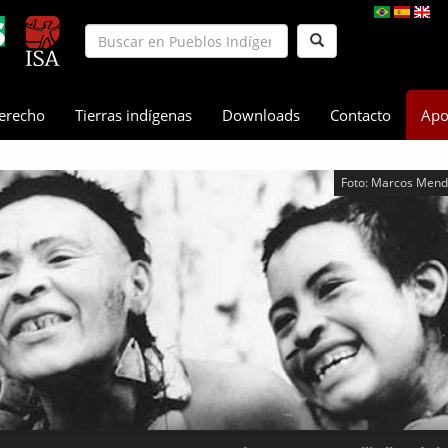
erecho
Tierras indígenas
Downloads
Contacto
Apo
Foto: Marcos Mend