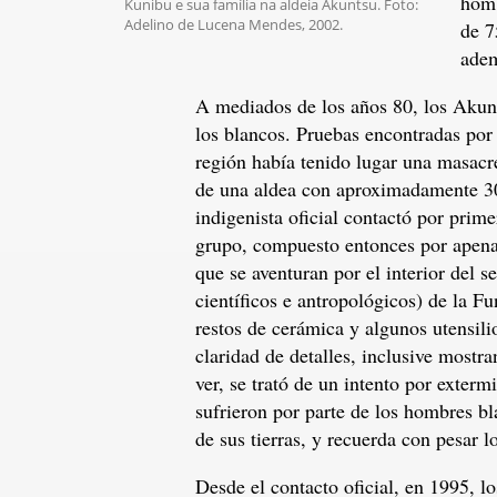
homb
Kunibu e sua família na aldeia Akuntsu. Foto:
Adelino de Lucena Mendes, 2002.
de 7
adem
A mediados de los años 80, los Akunt
los blancos. Pruebas encontradas por l
región había tenido lugar una masacre
de una aldea con aproximadamente 30
indigenista oficial contactó por prim
grupo, compuesto entonces por apenas 
que se aventuran por el interior del s
científicos e antropológicos) de la F
restos de cerámica y algunos utensili
claridad de detalles, inclusive mostr
ver, se trató de un intento por exterm
sufrieron por parte de los hombres b
de sus tierras, y recuerda con pesar 
Desde el contacto oficial, en 1995, l