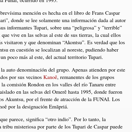
brevísima mención es hecha en el libro de Frans Caspar
ari", donde se lee solamente una información dada al autor
sus informantes Tupari, sobre una “peligrosa” y ”terrible”
u que vive en las selvas al este de sus tierras, la cual ellos
s visitaron y que denominan “Akontsu”. Es verdad que los
tsu en cuestión se localizan al noreste, pudiendo haber
 un poco más al este, del actual territorio Tupari.
la auto denominación del grupo. Apenas atienden por este
ados por sus vecinos
Kanoê
, remanentes de los grupos
 la comisión Rondon en los valles del río Tanaru entre
islado en las selvas del Omerê hasta 1995, donde fueron
os Akuntsu, por el frente de atracción de la FUNAI. Los
noê por la designación Emãpriá.
ue parece, significa “otro indio”. Por lo tanto, la
tribu misteriosa por parte de los Tupari de Caspar puede