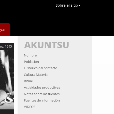
Sobre el sitio
yar
AKUNTSU
es, 1995
Nombre
Población
Histórico del contacto
Cultura Material
Ritual
Actividades productivas
Notas sobre las fuentes
Fuentes de información
VIDEOS