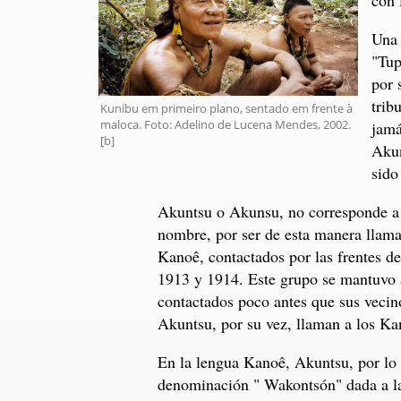
Una 
"Tup
por 
trib
Kunibu em primeiro plano, sentado em frente à
maloca. Foto: Adelino de Lucena Mendes, 2002.
jamá
[b]
Akun
sido
Akuntsu o Akunsu, no corresponde a 
nombre, por ser de esta manera llam
Kanoê, contactados por las frentes de
1913 y 1914. Este grupo se mantuvo a
contactados poco antes que sus vecin
Akuntsu, por su vez, llaman a los Ka
En la lengua Kanoê, Akuntsu, por lo q
denominación " Wakontsón" dada a la 