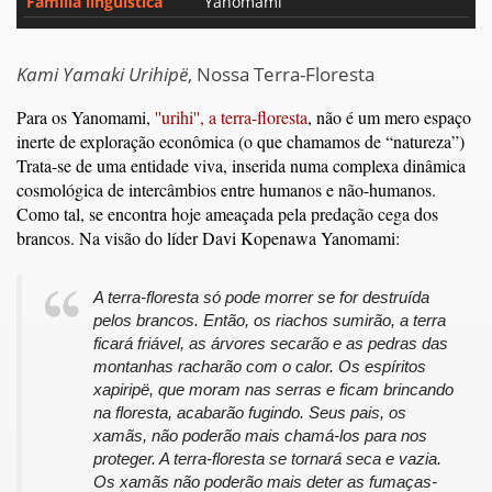
Família linguística
Yanomami
Kami Yamaki Urihipë
, Nossa Terra-Floresta
Para os Yanomami,
''urihi'', a terra-floresta
, não é um mero espaço
inerte de exploração econômica (o que chamamos de “natureza”)
Trata-se de uma entidade viva, inserida numa complexa dinâmica
cosmológica de intercâmbios entre humanos e não-humanos.
Como tal, se encontra hoje ameaçada pela predação cega dos
brancos. Na visão do líder Davi Kopenawa Yanomami:
A terra-floresta só pode morrer se for destruída
pelos brancos. Então, os riachos sumirão, a terra
ficará friável, as árvores secarão e as pedras das
montanhas racharão com o calor. Os espíritos
xapiripë, que moram nas serras e ficam brincando
na floresta, acabarão fugindo. Seus pais, os
xamãs, não poderão mais chamá-los para nos
proteger. A terra-floresta se tornará seca e vazia.
Os xamãs não poderão mais deter as fumaças-