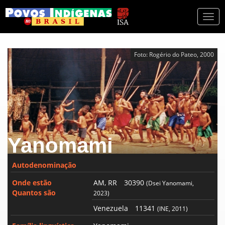
Togg
navi
Foto: Rogério do Pateo, 2000
Yanomami
Autodenominação
Onde estão
AM, RR
30390
(Dsei Yanomami,
Quantos são
2023)
Venezuela
11341
(INE, 2011)