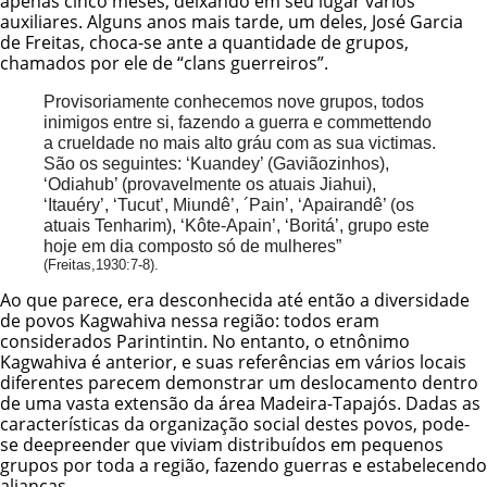
apenas cinco meses, deixando em seu lugar vários
auxiliares. Alguns anos mais tarde, um deles, José Garcia
de Freitas, choca-se ante a quantidade de grupos,
chamados por ele de “clans guerreiros”.
Provisoriamente conhecemos nove grupos, todos
inimigos entre si, fazendo a guerra e commettendo
a crueldade no mais alto gráu com as sua victimas.
São os seguintes: ‘Kuandey’ (Gaviãozinhos),
‘Odiahub’ (provavelmente os atuais
Jiahui
),
‘Itauéry’, ‘Tucut’, Miundê’, ´Pain’, ‘Apairandê’ (os
atuais Tenharim), ‘Kôte-Apain’, ‘Boritá’, grupo este
hoje em dia composto só de mulheres”
(Freitas,1930:7-8).
Ao que parece, era desconhecida até então a diversidade
de povos Kagwahiva nessa região: todos eram
considerados Parintintin. No entanto, o etnônimo
Kagwahiva é anterior, e suas referências em vários locais
diferentes parecem demonstrar um deslocamento dentro
de uma vasta extensão da área Madeira-Tapajós. Dadas as
características da organização social destes povos, pode-
se deepreender que viviam distribuídos em pequenos
grupos por toda a região, fazendo guerras e estabelecendo
alianças.