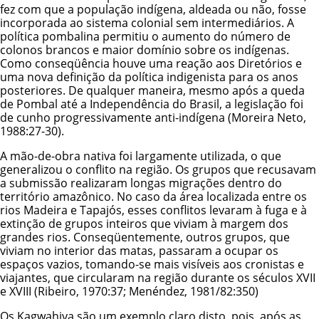
fez com que a população indígena, aldeada ou não, fosse
incorporada ao sistema colonial sem intermediários. A
política pombalina permitiu o aumento do número de
colonos brancos e maior domínio sobre os indígenas.
Como conseqüência houve uma reação aos Diretórios e
uma nova definição da política indigenista para os anos
posteriores. De qualquer maneira, mesmo após a queda
de Pombal até a Independência do Brasil, a legislação foi
de cunho progressivamente anti-indígena (Moreira Neto,
1988:27-30).
A mão-de-obra nativa foi largamente utilizada, o que
generalizou o conflito na região. Os grupos que recusavam
a submissão realizaram longas migrações dentro do
território amazônico. No caso da área localizada entre os
rios Madeira e Tapajós, esses conflitos levaram à fuga e à
extinção de grupos inteiros que viviam à margem dos
grandes rios. Conseqüentemente, outros grupos, que
viviam no interior das matas, passaram a ocupar os
espaços vazios, tomando-se mais visíveis aos cronistas e
viajantes, que circularam na região durante os séculos XVII
e XVIII (Ribeiro, 1970:37; Menéndez, 1981/82:350)
Os Kagwahiva são um exemplo claro disto, pois, após as