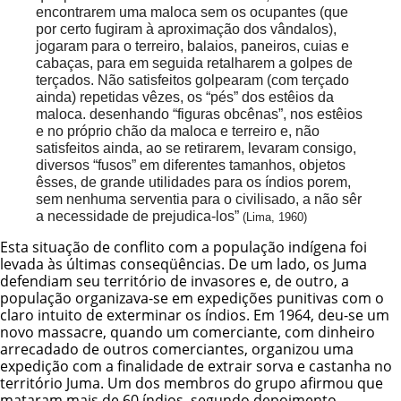
encontrarem uma maloca sem os ocupantes (que
por certo fugiram à aproximação dos vândalos),
jogaram para o terreiro, balaios, paneiros, cuias e
cabaças, para em seguida retalharem a golpes de
terçados. Não satisfeitos golpearam (com terçado
ainda) repetidas vêzes, os “pés” dos estêios da
maloca. desenhando “figuras obcênas”, nos estêios
e no próprio chão da maloca e terreiro e, não
satisfeitos ainda, ao se retirarem, levaram consigo,
diversos “fusos” em diferentes tamanhos, objetos
êsses, de grande utilidades para os índios porem,
sem nenhuma serventia para o civilisado, a não sêr
a necessidade de prejudica-los”
(Lima, 1960)
Esta situação de conflito com a população indígena foi
levada às últimas conseqüências. De um lado, os Juma
defendiam seu território de invasores e, de outro, a
população organizava-se em expedições punitivas com o
claro intuito de exterminar os índios. Em 1964, deu-se um
novo massacre, quando um comerciante, com dinheiro
arrecadado de outros comerciantes, organizou uma
expedição com a finalidade de extrair sorva e castanha no
território Juma. Um dos membros do grupo afirmou que
mataram mais de 60 índios, segundo depoimento