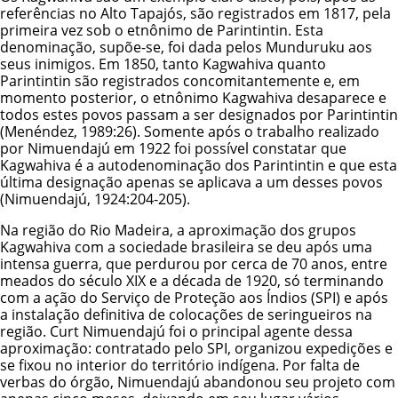
referências no Alto Tapajós, são registrados em 1817, pela
primeira vez sob o etnônimo de Parintintin. Esta
denominação, supõe-se, foi dada pelos Munduruku aos
seus inimigos. Em 1850, tanto Kagwahiva quanto
Parintintin são registrados concomitantemente e, em
momento posterior, o etnônimo Kagwahiva desaparece e
todos estes povos passam a ser designados por Parintintin
(Menéndez, 1989:26). Somente após o trabalho realizado
por Nimuendajú em 1922 foi possível constatar que
Kagwahiva é a autodenominação dos Parintintin e que esta
última designação apenas se aplicava a um desses povos
(Nimuendajú, 1924:204-205).
Na região do Rio Madeira, a aproximação dos grupos
Kagwahiva com a sociedade brasileira se deu após uma
intensa guerra, que perdurou por cerca de 70 anos, entre
meados do século XIX e a década de 1920, só terminando
com a ação do Serviço de Proteção aos Índios (SPI) e após
a instalação definitiva de colocações de seringueiros na
região. Curt Nimuendajú foi o principal agente dessa
aproximação: contratado pelo SPI, organizou expedições e
se fixou no interior do território indígena. Por falta de
verbas do órgão, Nimuendajú abandonou seu projeto com