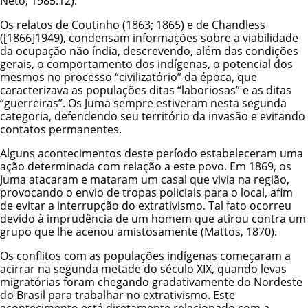
Neto, 1985:12).
Os relatos de Coutinho (1863; 1865) e de Chandless
([1866]1949), condensam informações sobre a viabilidade
da ocupação não índia, descrevendo, além das condições
gerais, o comportamento dos indígenas, o potencial dos
mesmos no processo “civilizatório” da época, que
caracterizava as populações ditas “laboriosas” e as ditas
“guerreiras”. Os Juma sempre estiveram nesta segunda
categoria, defendendo seu território da invasão e evitando
contatos permanentes.
Alguns acontecimentos deste período estabeleceram uma
ação determinada com relação a este povo. Em 1869, os
Juma atacaram e mataram um casal que vivia na região,
provocando o envio de tropas policiais para o local, afim
de evitar a interrupção do extrativismo. Tal fato ocorreu
devido à imprudência de um homem que atirou contra um
grupo que lhe acenou amistosamente (Mattos, 1870).
Os conflitos com as populações indígenas começaram a
acirrar na segunda metade do século XIX, quando levas
migratórias foram chegando gradativamente do Nordeste
do Brasil para trabalhar no extrativismo. Este
acontecimento está diretamente relacionado com a