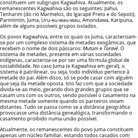
constituem um subgrupo Kagwahiva. Atualmente, os
remanescentes Kagwahiva são os seguintes: Jiahui,
Tenharim (do rio Marmelos, do Igarapé Preto e do Sepoti),
Parintintin, Juma, Uru-eu-wau-wau,
Amondawa
, Karipuna,
além de alguns possíveis grupos isolados.
Os povos Kagwahiva, entre os quais os Juma, caracterizam-
se por um complexo sistema de metades exogâmicas, que
recebem o nome de dois pássaros:
Mutum
e
Taravé
. O
sistema de metades, presente em várias sociedades
indígenas, caracteriza-se por ser uma fórmula global de
sociabilidade. No caso Juma (e Kagwahiva em geral), o
sistema é patrilinear, ou seja, todo indivíduo pertence à
metade do pai. Além disso, só se pode casar com alguém
que seja da metade oposta. Isto faz com que a sociedade
divida-se ao meio, gerando dois grandes grupos que se
casam uns com os outros, sendo possível o casamento na
mesma metade somente quando os parceiros viviam
distantes. Tudo se passa como se a distância geográfica
provocasse uma distância genealógica, transformando o
casamento proibido numa união possível.
Atualmente, os remanescentes do povo juma constituem
apenas um núcleo familiar, estando todos casados com