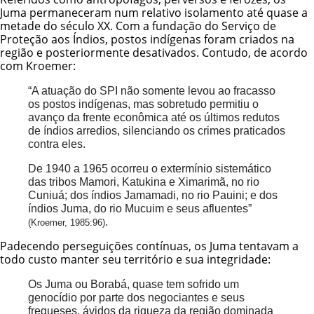
Juma permaneceram num relativo isolamento até quase a
metade do século XX. Com a fundação do Serviço de
Proteção aos Índios, postos indígenas foram criados na
região e posteriormente desativados. Contudo, de acordo
com Kroemer:
“A atuação do SPI não somente levou ao fracasso
os postos indígenas, mas sobretudo permitiu o
avanço da frente econômica até os últimos redutos
de índios arredios, silenciando os crimes praticados
contra eles.
De 1940 a 1965 ocorreu o extermínio sistemático
das tribos Mamori, Katukina e Ximarimã, no rio
Cuniuá; dos índios
Jamamadi
, no rio Pauini; e dos
índios Juma, do rio Mucuim e seus afluentes”
.
(Kroemer, 1985:96)
Padecendo perseguições contínuas, os Juma tentavam a
todo custo manter seu território e sua integridade:
Os Juma ou Borabá, quase tem sofrido um
genocídio por parte dos negociantes e seus
fregueses, ávidos da riqueza da região dominada