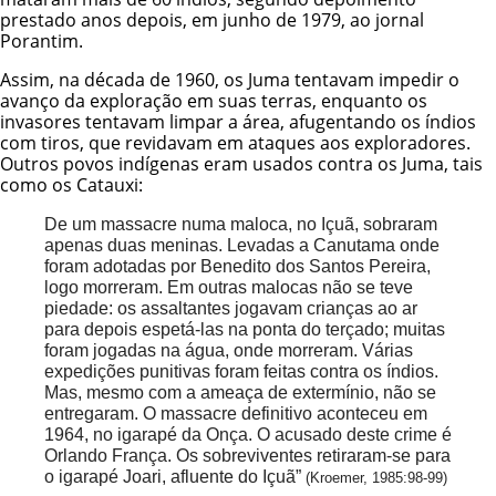
prestado anos depois, em junho de 1979, ao jornal
Porantim.
Assim, na década de 1960, os Juma tentavam impedir o
avanço da exploração em suas terras, enquanto os
invasores tentavam limpar a área, afugentando os índios
com tiros, que revidavam em ataques aos exploradores.
Outros povos indígenas eram usados contra os Juma, tais
como os Catauxi:
De um massacre numa maloca, no Içuã, sobraram
apenas duas meninas. Levadas a Canutama onde
foram adotadas por Benedito dos Santos Pereira,
logo morreram. Em outras malocas não se teve
piedade: os assaltantes jogavam crianças ao ar
para depois espetá-las na ponta do terçado; muitas
foram jogadas na água, onde morreram. Várias
expedições punitivas foram feitas contra os índios.
Mas, mesmo com a ameaça de extermínio, não se
entregaram. O massacre definitivo aconteceu em
1964, no igarapé da Onça. O acusado deste crime é
Orlando França. Os sobreviventes retiraram-se para
o igarapé Joari, afluente do Içuã”
(Kroemer, 1985:98-99)