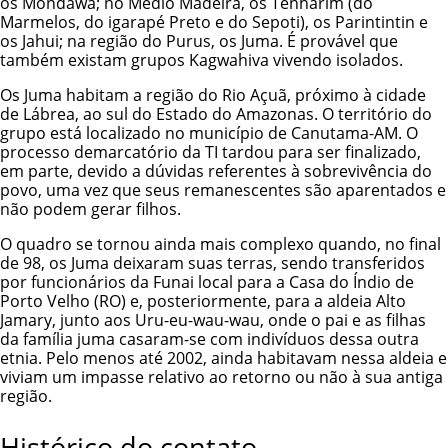
os Mondawa; no Médio Madeira, os
Tenharim
(do
Marmelos, do igarapé Preto e do Sepoti), os
Parintintin
e
os Jahui; na região do Purus, os Juma. É provável que
também existam grupos Kagwahiva vivendo isolados.
Os Juma habitam a região do Rio Açuã, próximo à cidade
de Lábrea, ao sul do Estado do Amazonas. O território do
grupo está localizado no município de Canutama-AM. O
processo demarcatório da TI tardou para ser finalizado,
em parte, devido a dúvidas referentes à sobrevivência do
povo, uma vez que seus remanescentes são aparentados e
não podem gerar filhos.
O quadro se tornou ainda mais complexo quando, no final
de 98, os Juma deixaram suas terras, sendo transferidos
por funcionários da Funai local para a Casa do Índio de
Porto Velho (RO) e, posteriormente, para a aldeia Alto
Jamary, junto aos Uru-eu-wau-wau, onde o pai e as filhas
da família juma casaram-se com indivíduos dessa outra
etnia. Pelo menos até 2002,
ainda habitavam nessa aldeia e
viviam um impasse relativo ao retorno ou não à sua antiga
região
.
Histórico do contato