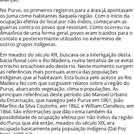
No Purus, os primeiros registros para a área já apontavam
os Juma como habitantes daquela região. Com o início da
ocupação efetiva do local por não índios, começaram as
guerras contra os povos que resistiam. Como ocorreu na
Amazônia de uma forma geral, povos eram trazidos para o
contato e posteriormente utilizados no extermínio de
outros grupos indígenas.
Em meados do século XIX, buscava-se a interligação desta
bacia fluvial com o Rio Madeira, numa tentativa de se evitar
o trecho encachoeirado deste rio. Neste momento surgem
as referências mais pontuais acerca das populações
indígenas que aí habitavam. Esta busca pelo acesso ao Rio
Madeira fez com que surgissem relatos sobre a região do
Purus, abarcando vegetação, clima e populações. As
principais referências deste período são Manoel Urbano
da Encarnação, que navegou pelo Purus em 1861, João
Marfins da Silva Coutinho, em 1862, e William Clandless, em
1864. São informações que dão conta também da
possibilidade de ocupação efetiva por não índios da região
do Purus que até então, meados do século XIX, era
ocupada basicamente pela população indígena (Dal Poz