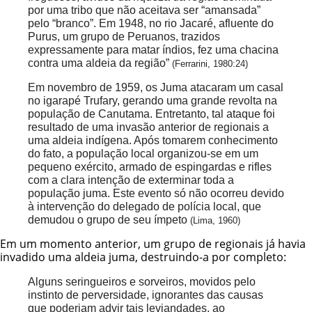
por uma tribo que não aceitava ser “amansada”
pelo “branco”. Em 1948, no rio Jacaré, afluente do
Purus, um grupo de Peruanos, trazidos
expressamente para matar índios, fez uma chacina
contra uma aldeia da região”
(Ferrarini, 1980:24)
Em novembro de 1959, os Juma atacaram um casal
no igarapé Trufary, gerando uma grande revolta na
população de Canutama. Entretanto, tal ataque foi
resultado de uma invasão anterior de regionais a
uma aldeia indígena. Após tomarem conhecimento
do fato, a população local organizou-se em um
pequeno exército, armado de espingardas e rifles
com a clara intenção de exterminar toda a
população juma. Este evento só não ocorreu devido
à intervenção do delegado de polícia local, que
demudou o grupo de seu ímpeto
(Lima, 1960)
Em um momento anterior, um grupo de regionais já havia
invadido uma aldeia juma, destruindo-a por completo:
Alguns seringueiros e sorveiros, movidos pelo
instinto de perversidade, ignorantes das causas
que poderiam advir tais leviandades, ao