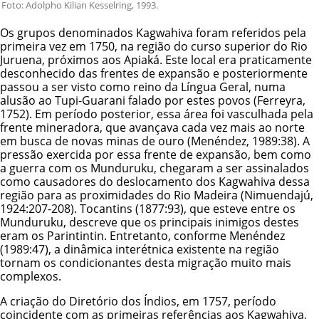
Foto: Adolpho Kilian Kesselring, 1993.
Os grupos denominados Kagwahiva foram referidos pela
primeira vez em 1750, na região do curso superior do Rio
Juruena, próximos aos
Apiaká
. Este local era praticamente
desconhecido das frentes de expansão e posteriormente
passou a ser visto como reino da Língua Geral, numa
alusão ao Tupi-Guarani falado por estes povos (Ferreyra,
1752). Em período posterior, essa área foi vasculhada pela
frente mineradora, que avançava cada vez mais ao norte
em busca de novas minas de ouro (Menéndez, 1989:38). A
pressão exercida por essa frente de expansão, bem como
a guerra com os
Munduruku
, chegaram a ser assinalados
como causadores do deslocamento dos Kagwahiva dessa
região para as proximidades do Rio Madeira (Nimuendajú,
1924:207-208). Tocantins (1877:93), que esteve entre os
Munduruku, descreve que os principais inimigos destes
eram os Parintintin. Entretanto, conforme Menéndez
(1989:47), a dinâmica interétnica existente na região
tornam os condicionantes desta migração muito mais
complexos.
A criação do Diretório dos Índios, em 1757, período
coincidente com as primeiras referências aos Kagwahiva,