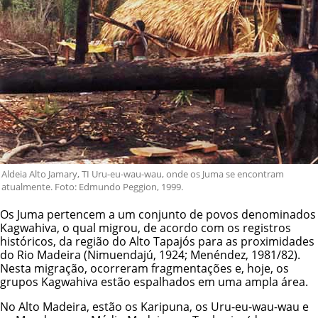
Aldeia Alto Jamary, TI Uru-eu-wau-wau, onde os Juma se encontram
atualmente. Foto: Edmundo Peggion, 1999.
Os Juma pertencem a um conjunto de povos denominados
Kagwahiva, o qual migrou, de acordo com os registros
históricos, da região do Alto Tapajós para as proximidades
do Rio Madeira (Nimuendajú, 1924; Menéndez, 1981/82).
Nesta migração, ocorreram fragmentações e, hoje, os
grupos Kagwahiva estão espalhados em uma ampla área.
No Alto Madeira, estão os Karipuna, os Uru-eu-wau-wau e