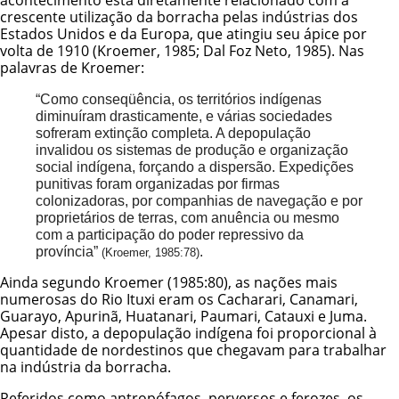
crescente utilização da borracha pelas indústrias dos
Estados Unidos e da Europa, que atingiu seu ápice por
volta de 1910 (Kroemer, 1985; Dal Foz Neto, 1985). Nas
palavras de Kroemer:
“Como conseqüência, os territórios indígenas
diminuíram drasticamente, e várias sociedades
sofreram extinção completa. A depopulação
invalidou os sistemas de produção e organização
social indígena, forçando a dispersão. Expedições
punitivas foram organizadas por firmas
colonizadoras, por companhias de navegação e por
proprietários de terras, com anuência ou mesmo
com a participação do poder repressivo da
província”
.
(Kroemer, 1985:78)
Ainda segundo Kroemer (1985:80), as nações mais
numerosas do Rio Ituxi eram os Cacharari, Canamari,
Guarayo,
Apurinã
, Huatanari,
Paumari
, Catauxi e Juma.
Apesar disto, a depopulação indígena foi proporcional à
quantidade de nordestinos que chegavam para trabalhar
na indústria da borracha.
Referidos como antropófagos, perversos e ferozes, os