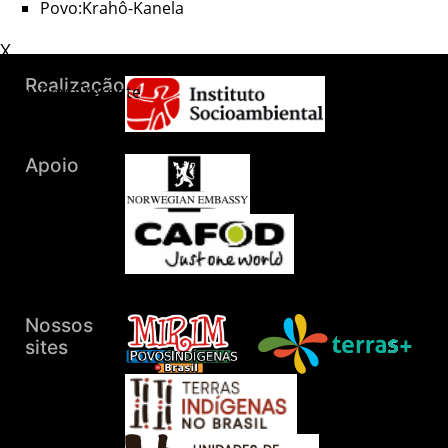
Povo:Krahô-Kanela
X
Povo:Xerente