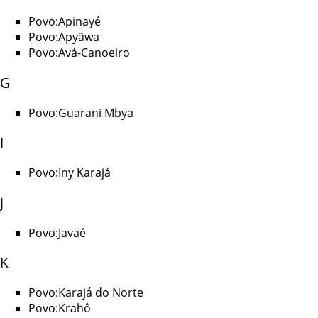
Povo:Apinayé
Povo:Apyãwa
Povo:Avá-Canoeiro
G
Povo:Guarani Mbya
I
Povo:Iny Karajá
J
Povo:Javaé
K
Povo:Karajá do Norte
Povo:Krahô