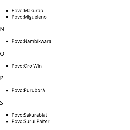
Povo:Makurap
Povo:Migueleno
N
Povo:Nambikwara
O
Povo:Oro Win
P
Povo:Puruborá
S
Povo:Sakurabiat
Povo:Surui Paiter