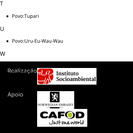
T
Povo:Tupari
U
Povo:Uru-Eu-Wau-Wau
W
Povo:Wajuru
Povo:Wari'