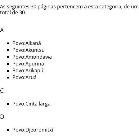
As seguintes 30 páginas pertencem a esta categoria, de um
total de 30.
A
Povo:Aikanã
Povo:Akuntsu
Povo:Amondawa
Povo:Apurinã
Povo:Arikapú
Povo:Aruá
C
Povo:Cinta larga
D
Povo:Djeoromitxí