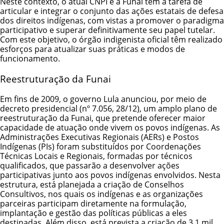
Neste contexto, o atual CNPI e a Funai tem a tarefa de
articular e integrar o conjunto das ações estatais de defesa
dos direitos indígenas, com vistas a promover o paradigma
participativo e superar definitivamente seu papel tutelar.
Com este objetivo, o órgão indigenista oficial têm realizado
esforços para atualizar suas práticas e modos de
funcionamento.
Reestruturação da Funai
Em fins de 2009, o governo Lula anunciou, por meio de
decreto presidencial (
nº 7.056, 28/12
), um amplo plano de
reestruturação da Funai, que pretende oferecer maior
capacidade de atuação onde vivem os povos indígenas. As
Administrações Executivas Regionais (AERs) e Postos
Indígenas (PIs) foram substituídos por Coordenações
Técnicas Locais e Regionais, formadas por técnicos
qualificados, que passarão a desenvolver ações
participativas junto aos povos indígenas envolvidos. Nesta
estrutura, está planejada a criação de Conselhos
Consultivos, nos quais os indígenas e as organizações
parceiras participam diretamente na formulação,
implantação e gestão das políticas públicas a eles
destinadas. Além disso, está prevista a criação de 3,1 mil