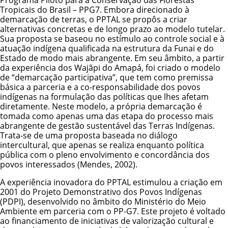
Programa Piloto para a Conservação das Florestas
Tropicais do Brasil – PPG7. Embora direcionado à
demarcação de terras, o PPTAL se propôs a criar
alternativas concretas e de longo prazo ao modelo tutelar.
Sua proposta se baseou no estímulo ao controle social e à
atuação indígena qualificada na estrutura da Funai e do
Estado de modo mais abrangente. Em seu âmbito, a partir
da experiência dos
Wajãpi
do Amapá, foi criado o modelo
de “demarcação participativa”, que tem como premissa
básica a parceria e a co-responsabilidade dos povos
indígenas na formulação das políticas que lhes afetam
diretamente. Neste modelo, a própria demarcação é
tomada como apenas uma das etapa do processo mais
abrangente de gestão sustentável das Terras Indígenas.
Trata-se de uma proposta baseada no diálogo
intercultural, que apenas se realiza enquanto política
pública com o pleno envolvimento e concordância dos
povos interessados (Mendes, 2002).
A experiência inovadora do PPTAL estimulou a criação em
2001 do Projeto Demonstrativo dos Povos Indígenas
(PDPI), desenvolvido no âmbito do Ministério do Meio
Ambiente em parceria com o PP-G7. Este projeto é voltado
ao financiamento de iniciativas de valorização cultural e