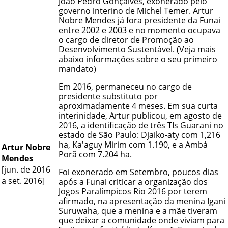
João Pedro Gonçalves, exonerado pelo
governo interino de Michel Temer. Artur
Nobre Mendes já fora presidente da Funai
entre 2002 e 2003 e no momento ocupava
o cargo de diretor de Promoção ao
Desenvolvimento Sustentável. (Veja mais
abaixo informações sobre o seu primeiro
mandato)
Em 2016, permaneceu no cargo de
presidente substituto por
aproximadamente 4 meses. Em sua curta
interinidade, Artur publicou, em agosto de
2016, a identificação de três TIs Guarani no
estado de São Paulo: Djaiko-aty com 1,216
ha, Ka'aguy Mirim com 1.190, e a Ambá
Artur Nobre
Porã com 7.204 ha.
Mendes
[jun. de 2016
Foi exonerado em Setembro, poucos dias
a set. 2016]
após a Funai criticar a organização dos
Jogos Paralímpicos Rio 2016 por terem
afirmado, na apresentação da menina Igani
Suruwaha, que a menina e a mãe tiveram
que deixar a comunidade onde viviam para