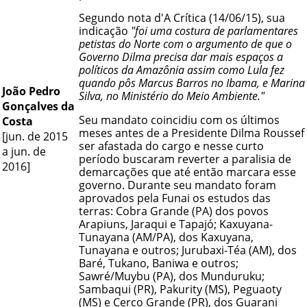
Segundo
nota d'A Crítica
(14/06/15), sua
indicação
"foi uma costura de parlamentares
petistas do Norte com o argumento de que o
Governo Dilma precisa dar mais espaços a
políticos da Amazônia assim como Lula fez
quando pôs Marcus Barros no Ibama, e Marina
João Pedro
Silva, no Ministério do Meio Ambiente."
Gonçalves da
Seu mandato coincidiu com os últimos
Costa
meses antes de a Presidente Dilma Roussef
[jun. de 2015
ser afastada do cargo e nesse curto
a jun. de
período buscaram reverter a paralisia de
2016]
demarcações que até então marcara esse
governo. Durante seu mandato foram
aprovados pela Funai os estudos das
terras: Cobra Grande (PA) dos povos
Arapiuns
,
Jaraqui
e
Tapajó
; Kaxuyana-
Tunayana (AM/PA), dos Kaxuyana,
Tunayana e outros; Jurubaxi-Téa (AM), dos
Baré
,
Tukano
,
Baniwa
e outros;
Sawré/Muybu (PA), dos
Munduruku
;
Sambaqui (PR), Pakurity (MS), Peguaoty
(MS) e Cerco Grande (PR), dos
Guarani