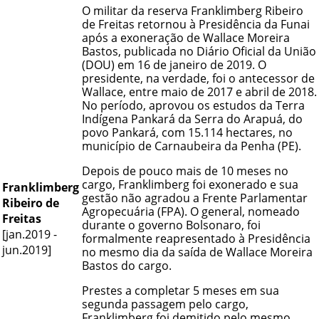
O militar da reserva Franklimberg Ribeiro
de Freitas retornou à Presidência da Funai
após a exoneração de Wallace Moreira
Bastos, publicada no Diário Oficial da União
(DOU) em 16 de janeiro de 2019. O
presidente, na verdade, foi o antecessor de
Wallace, entre maio de 2017 e abril de 2018.
No período, aprovou os estudos da Terra
Indígena Pankará da Serra do Arapuá, do
povo Pankará, com 15.114 hectares, no
município de Carnaubeira da Penha (PE).
Depois de pouco mais de 10 meses no
cargo, Franklimberg foi exonerado e sua
Franklimberg
gestão não agradou a Frente Parlamentar
Ribeiro de
Agropecuária (FPA). O general, nomeado
Freitas
durante o governo Bolsonaro, foi
[jan.2019 -
formalmente reapresentado à Presidência
jun.2019]
no mesmo dia da saída de Wallace Moreira
Bastos do cargo.
Prestes a completar 5 meses em sua
segunda passagem pelo cargo,
Franklimberg foi demitido pelo mesmo