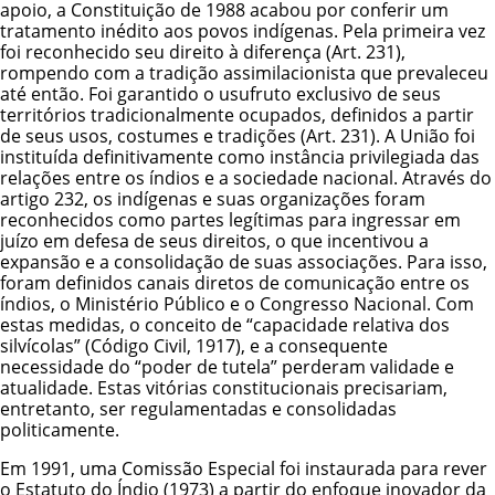
apoio, a
Constituição de 1988
acabou por conferir um
tratamento inédito aos povos indígenas. Pela primeira vez
foi reconhecido seu
direito à diferença (Art. 231)
,
rompendo com a tradição assimilacionista que prevaleceu
até então. Foi garantido o
usufruto exclusivo de seus
territórios
tradicionalmente ocupados, definidos a partir
de seus usos, costumes e tradições (Art. 231). A União foi
instituída definitivamente como instância privilegiada das
relações entre os índios e a sociedade nacional. Através do
artigo 232, os indígenas e suas organizações foram
reconhecidos como partes legítimas para ingressar em
juízo em defesa de seus direitos, o que incentivou a
expansão e a consolidação de suas associações. Para isso,
foram definidos canais diretos de comunicação entre os
índios, o Ministério Público e o Congresso Nacional. Com
estas medidas, o conceito de “capacidade relativa dos
silvícolas” (Código Civil, 1917), e a consequente
necessidade do “poder de tutela” perderam validade e
atualidade. Estas vitórias constitucionais precisariam,
entretanto, ser regulamentadas e consolidadas
politicamente.
Em 1991, uma Comissão Especial foi instaurada para rever
o
Estatuto do Índio (1973)
a partir do enfoque inovador da