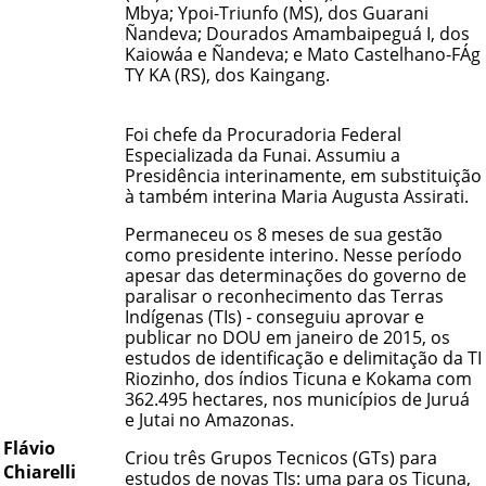
Mbya
; Ypoi-Triunfo (MS), dos
Guarani
Ñandeva
; Dourados Amambaipeguá I, dos
Kaiowáa e Ñandeva; e Mato Castelhano-FÁg
TY KA (RS), dos
Kaingang
.
Foi chefe da Procuradoria Federal
Especializada da Funai. Assumiu a
Presidência interinamente, em substituição
à também interina Maria Augusta Assirati.
Permaneceu os 8 meses de sua gestão
como presidente interino. Nesse período
apesar das determinações do governo de
paralisar o reconhecimento das Terras
Indígenas (TIs) - conseguiu aprovar e
publicar no DOU em janeiro de 2015, os
estudos de identificação e delimitação da
TI
Riozinho
, dos índios
Ticuna
e
Kokama
com
362.495 hectares, nos municípios de Juruá
e Jutai no Amazonas.
Flávio
Criou três Grupos Tecnicos (GTs) para
Chiarelli
estudos de novas TIs: uma para os Ticuna,