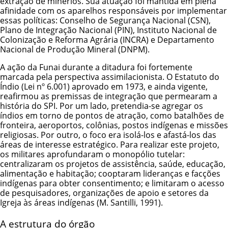
extração de minérios. Sua atuação foi mantida em plena
afinidade com os aparelhos responsáveis por implementar
essas políticas: Conselho de Segurança Nacional (CSN),
Plano de Integração Nacional (PIN), Instituto Nacional de
Colonização e Reforma Agrária (INCRA) e Departamento
Nacional de Produção Mineral (DNPM).
A ação da Funai durante a ditadura foi fortemente
marcada pela perspectiva assimilacionista. O Estatuto do
Índio (Lei nº 6.001) aprovado em 1973, e ainda vigente,
reafirmou as premissas de integração que permearam a
história do SPI. Por um lado, pretendia-se agregar os
índios em torno de pontos de atração, como batalhões de
fronteira, aeroportos, colônias, postos indígenas e
missões
religiosas
. Por outro, o foco era isolá-los e afastá-los das
áreas de interesse estratégico. Para realizar este projeto,
os militares aprofundaram o monopólio tutelar:
centralizaram os projetos de assistência,
saúde
,
educação
,
alimentação e habitação; cooptaram lideranças e facções
indígenas para obter consentimento; e limitaram o acesso
de pesquisadores, organizações de apoio e setores da
Igreja às áreas indígenas (M. Santilli, 1991).
A estrutura do órgão