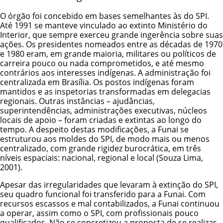
O órgão foi concebido em bases semelhantes às do SPI.
Até 1991 se manteve vinculado ao extinto Ministério do
Interior, que sempre exerceu grande ingerência sobre suas
ações. Os presidentes nomeados entre as décadas de 1970
e 1980 eram, em grande maioria, militares ou políticos de
carreira pouco ou nada comprometidos, e até mesmo
contrários aos interesses indígenas. A administração foi
centralizada em Brasília. Os postos indígenas foram
mantidos e as inspetorias transformadas em delegacias
regionais. Outras instâncias – ajudâncias,
superintendências, administrações executivas, núcleos
locais de apoio – foram criadas e extintas ao longo do
tempo. A despeito destas modificações, a Funai se
estruturou aos moldes do SPI, de modo mais ou menos
centralizado, com grande rigidez burocrática, em três
níveis espaciais: nacional, regional e local (Souza Lima,
2001).
Apesar das irregularidades que levaram à extinção do SPI,
seu quadro funcional foi transferido para a Funai. Com
recursos escassos e mal contabilizados, a Funai continuou
a operar, assim como o SPI, com profissionais pouco
qualificados. Não se concretizou a proposta de se realizar