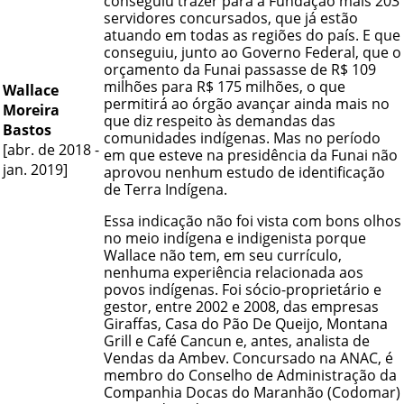
conseguiu trazer para a Fundação mais 203
servidores concursados, que já estão
atuando em todas as regiões do país. E que
conseguiu, junto ao Governo Federal, que o
orçamento da Funai passasse de R$ 109
milhões para R$ 175 milhões, o que
Wallace
permitirá ao órgão avançar ainda mais no
Moreira
que diz respeito às demandas das
Bastos
comunidades indígenas. Mas no período
[abr. de 2018 -
em que esteve na presidência da Funai não
jan. 2019]
aprovou nenhum estudo de identificação
de Terra Indígena.
Essa indicação não foi vista com bons olhos
no meio indígena e indigenista porque
Wallace não tem, em seu currículo,
nenhuma experiência relacionada aos
povos indígenas. Foi sócio-proprietário e
gestor, entre 2002 e 2008, das empresas
Giraffas, Casa do Pão De Queijo, Montana
Grill e Café Cancun e, antes, analista de
Vendas da Ambev. Concursado na ANAC, é
membro do Conselho de Administração da
Companhia Docas do Maranhão (Codomar)